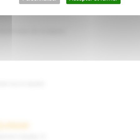
ransformation de vos espaces
rain tout en assurant
Quissac
sement à Quissac ! Si