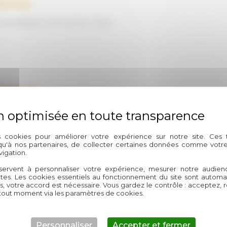
ères
roussaillage à Sommières ! Chez
Sauve
ropriété à Sauve ? Ne
s cookies pour améliorer votre expérience sur notre site. Ces
 qu'à nos partenaires, de collecter certaines données comme votre
igation.
ement​ Sauve
servent à personnaliser votre expérience, mesurer notre audien
ntes. Les cookies essentiels au fonctionnement du site sont autom
es, votre accord est nécessaire. Vous gardez le contrôle : acceptez, 
éation d'espaces extérieurs fonctionnels
tout moment via les paramètres de cookies.
Personnaliser
Accepter et fermer