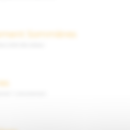
sement​ Sommières
oux chant des oiseaux
es
tionnel ? L'enrochement