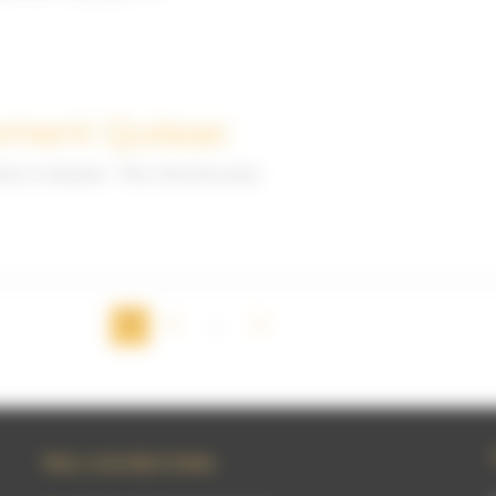
ement​ Quissac
eur à Quissac ? Ne cherchez plus
1
2
…
4
Nos coordonnées