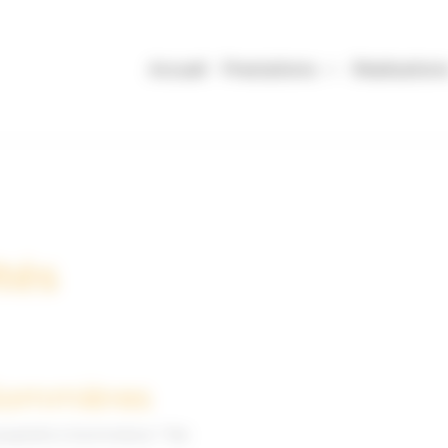
Accueil
Prestations
Réalisation
tés
 Sommières
propriété à Sommières ? Ne