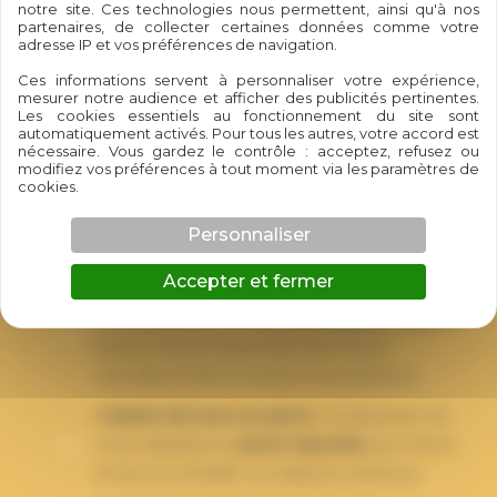
notre site. Ces technologies nous permettent, ainsi qu'à nos
robustes et élégants. Que ce soit pour des projets de
partenaires, de collecter certaines données comme votre
adresse IP et vos préférences de navigation.
soutènement, de décoration ou de renforcement,
Ces informations servent à personnaliser votre expérience,
nos prestations sont adaptées aux particuliers
mesurer notre audience et afficher des publicités pertinentes.
comme aux professionnels.
Les cookies essentiels au fonctionnement du site sont
automatiquement activés. Pour tous les autres, votre accord est
nécessaire. Vous gardez le contrôle : acceptez, refusez ou
Enrochement de soutènement :
Stabilisation
modifiez vos préférences à tout moment via les paramètres de
cookies.
des terrains en pente et prévention des
glissements de terre
grâce à des ouvrages
Personnaliser
solides et durables.
Accepter et fermer
Enrochement paysager :
Aménagement
esthétique pour structurer vos
jardins
,
talus
et
bassins, tout en apportant une touche
naturelle et harmonieuse à vos extérieurs.
Création de murs en pierre :
Construction de
murs robustes en
pierre naturelle
pour retenir
la terre ou embellir vos espaces extérieurs.