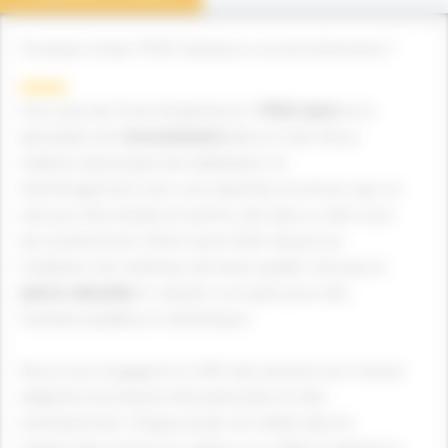
Pourquoi choisir TPRS Gard pour vos enrochements ?
Avec plus de 15 ans d’expérience,
TPRS Gard
est le
spécialiste de l’
enrochement
dans le Gard. Nous
réalisons des projets de stabilisation et
d’aménagement avec une expertise reconnue, que ce
soit pour des terrains en pente, des talus ou des murs
de soutènement. Notre savoir-faire repose sur
l’utilisation de matériaux de haute qualité, tels que la
pierre naturelle
, le calcaire ou le grès, pour des
résultats durables et esthétiques.
Nous nous engageons à offrir des solutions sur mesure
adaptées aux besoins des particuliers et des
professionnels. Chaque projet est réalisé dans le