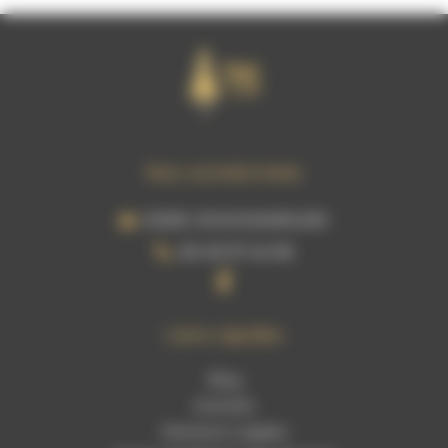
Nos coordonnées
30250, SOUVIGNARGUES
06 49 37 42 99
Liens rapides
Blog
Activités
Mentions Légales