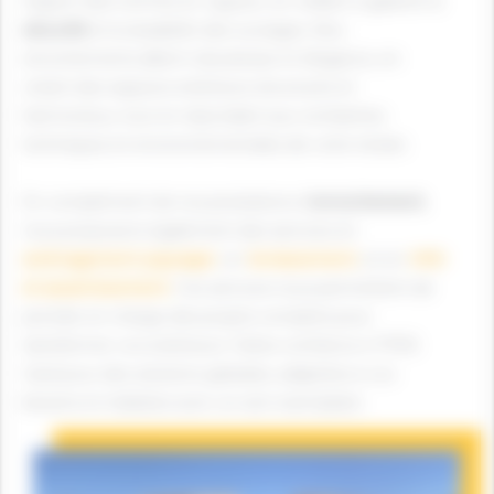
respect des normes en vigueur, en veillant à garantir la
sécurité
et la durabilité des ouvrages. Nos
enrochements allient robustesse et élégance, en
créant des espaces extérieurs structurés et
harmonieux, tout en répondant aux contraintes
techniques et environnementales de votre terrain.
En complément de nos prestations d’
enrochement
,
nous proposons également des services en
aménagement paysager
, en
terrassement
, et en
VRD
et assainissement
. Ces services nous permettent de
prendre en charge des projets complets pour
transformer vos extérieurs. Faites confiance à TPRS
Gard pour des solutions globales, adaptées à vos
besoins et réalisées avec un soin exemplaire.