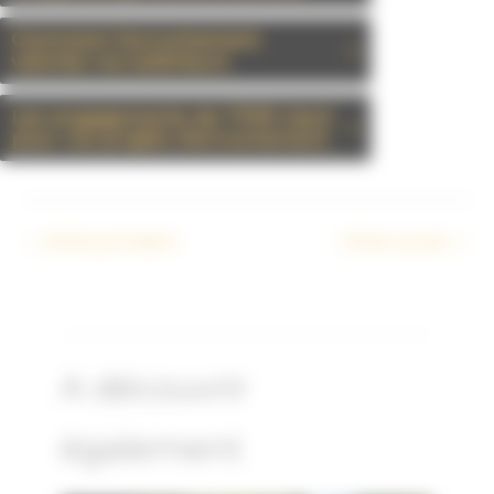
Comment l’enrochement
valorise vos extérieurs
Les engagements de TPRS Gard
pour vos projets d’enrochement
←
Article précédent
Article suivant
→
A découvrir
également