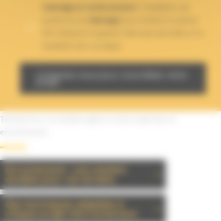
Drainage et renforcement :
Installation de
systèmes de
drainage
pour terrains en pente
afin d’assurer la gestion des eaux pluviales et la
durabilité des ouvrages.
Contactez-nous pour concrétiser votre
projet
Transformez vos terrains grâce à notre expertise en
enrochement
Enrochement : une solution
durable pour vos terrains
Des techniques adaptées à
chaque projet d’enrochement