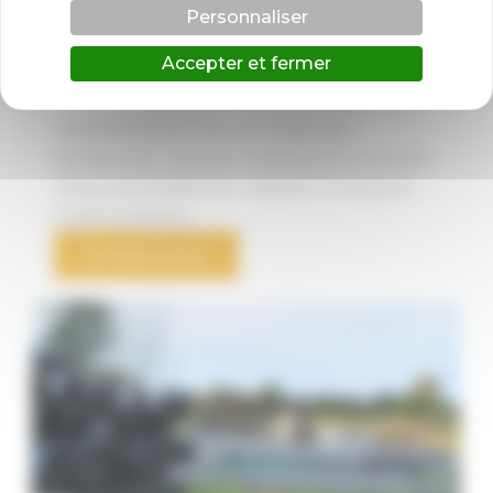
Personnaliser
Accepter et fermer
Terrassement
TERRASSEMENT​ Calvisson Travaux de
terrassement : des bases solides pour vos projets
Travaux de terrassement adaptés à vos projets :
maisons, piscines,
En savoir plus