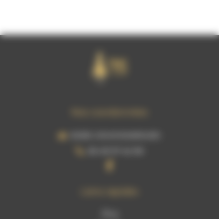
Nos coordonnées
30250, SOUVIGNARGUES
06 49 37 42 99
Liens rapides
Blog